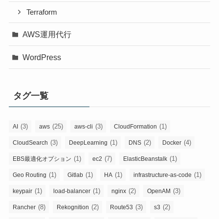
Terraform
AWS運用代行
WordPress
タグ一覧
(3)
(25)
(3)
(1)
AI
aws
aws-cli
CloudFormation
(3)
(1)
(2)
(4)
CloudSearch
DeepLearning
DNS
Docker
(1)
(7)
(1)
EBS最適化オプション
ec2
ElasticBeanstalk
(1)
(1)
(1)
(1)
Geo Routing
Gitlab
HA
infrastructure-as-code
(1)
(1)
(2)
(3)
keypair
load-balancer
nginx
OpenAM
(8)
(2)
(3)
(2)
Rancher
Rekognition
Route53
s3