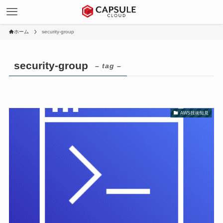
ホーム
security-group
security-group
– tag –
AWS技術知見