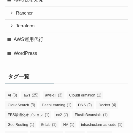
Rancher
Terraform
AWS運用代行
WordPress
タグ一覧
(3)
(25)
(3)
(1)
AI
aws
aws-cli
CloudFormation
(3)
(1)
(2)
(4)
CloudSearch
DeepLearning
DNS
Docker
(1)
(7)
(1)
EBS最適化オプション
ec2
ElasticBeanstalk
(1)
(1)
(1)
(1)
Geo Routing
Gitlab
HA
infrastructure-as-code