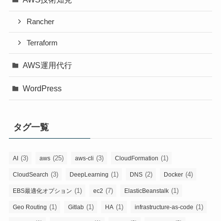
Rancher
Terraform
AWS運用代行
WordPress
タグ一覧
(3)
(25)
(3)
(1)
AI
aws
aws-cli
CloudFormation
(3)
(1)
(2)
(4)
CloudSearch
DeepLearning
DNS
Docker
(1)
(7)
(1)
EBS最適化オプション
ec2
ElasticBeanstalk
(1)
(1)
(1)
(1)
Geo Routing
Gitlab
HA
infrastructure-as-code