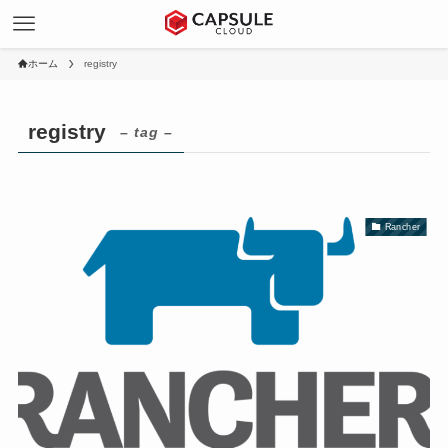
ホーム
registry
registry
– tag –
Rancher