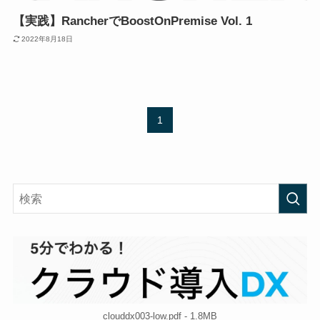
【実践】RancherでBoostOnPremise Vol. 1
2022年8月18日
1
clouddx003-low.pdf - 1.8MB