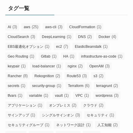
タグ一覧
(3)
(25)
(3)
(1)
AI
aws
aws-cli
CloudFormation
(3)
(1)
(2)
(4)
CloudSearch
DeepLearning
DNS
Docker
(1)
(7)
(1)
EBS最適化オプション
ec2
ElasticBeanstalk
(1)
(1)
(1)
(1)
Geo Routing
Gitlab
HA
infrastructure-as-code
(1)
(1)
(2)
(3)
keypair
load-balancer
nginx
OpenAM
(8)
(2)
(3)
(2)
Rancher
Rekognition
Route53
s3
(1)
(1)
(6)
(2)
secrets
security-group
Terraform
terragrunt
(1)
(1)
(1)
(1)
(3)
tfvars
variable
vault
VPC
wordpress
(1)
(2)
(2)
アプリケーション
オンプレミス
クラウド
(1)
(3)
(1)
サインアップ
シングルサインオン
セキュリティ
(1)
(1)
(2)
セキュリティグループ
ネットワーク設計
人工知能