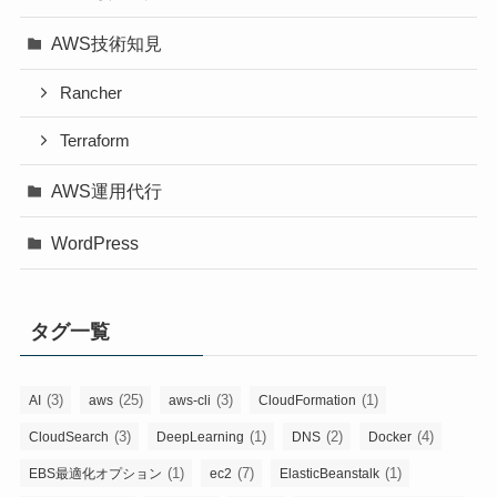
AWS技術知見
Rancher
Terraform
AWS運用代行
WordPress
タグ一覧
(3)
(25)
(3)
(1)
AI
aws
aws-cli
CloudFormation
(3)
(1)
(2)
(4)
CloudSearch
DeepLearning
DNS
Docker
(1)
(7)
(1)
EBS最適化オプション
ec2
ElasticBeanstalk