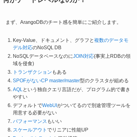
何がチートレベルなのか？
まず、ArangoDBのチート感を簡単にご紹介します。
Key-Value、ドキュメント、グラフと
複数のデータモ
デル対応
のNoSQL DB
NoSQLデータベースなのに
JOIN対応
(事実上RDBの領
域を侵食)
トランザクション
もある
SPOFがないCP master/master
型のクラスタが組める
AQL
という独自クエリ言語だが、プログラム的で書き
やすい
デフォルトで
WebUI
がついてるので別途管理ツールを
用意する必要がない
パフォーマンス
もいい
スケールアウト
でリニアに性能UP