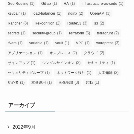
(1)
(1)
(1)
(1)
Geo Routing
Gitlab
HA
infrastructure-as-code
(1)
(1)
(2)
(3)
keypair
load-balancer
nginx
OpenAM
(8)
(2)
(3)
(2)
Rancher
Rekognition
Route53
s3
(1)
(1)
(6)
(2)
secrets
security-group
Terraform
terragrunt
(1)
(1)
(1)
(1)
(3)
tfvars
variable
vault
VPC
wordpress
(1)
(2)
(2)
アプリケーション
オンプレミス
クラウド
(1)
(3)
(1)
サインアップ
シングルサインオン
セキュリティ
(1)
(1)
(2)
セキュリティグループ
ネットワーク設計
人工知能
(1)
(1)
(3)
(1)
初心者
本番運用
画像認識
起動
アーカイブ
2022年9月