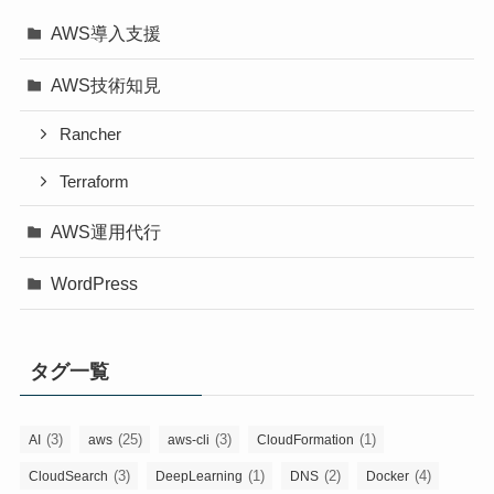
AWS導入支援
AWS技術知見
Rancher
Terraform
AWS運用代行
WordPress
タグ一覧
(3)
(25)
(3)
(1)
AI
aws
aws-cli
CloudFormation
(3)
(1)
(2)
(4)
CloudSearch
DeepLearning
DNS
Docker