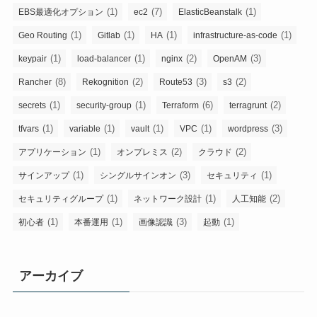
(1)
(7)
(1)
EBS最適化オプション
ec2
ElasticBeanstalk
(1)
(1)
(1)
(1)
Geo Routing
Gitlab
HA
infrastructure-as-code
(1)
(1)
(2)
(3)
keypair
load-balancer
nginx
OpenAM
(8)
(2)
(3)
(2)
Rancher
Rekognition
Route53
s3
(1)
(1)
(6)
(2)
secrets
security-group
Terraform
terragrunt
(1)
(1)
(1)
(1)
(3)
tfvars
variable
vault
VPC
wordpress
(1)
(2)
(2)
アプリケーション
オンプレミス
クラウド
(1)
(3)
(1)
サインアップ
シングルサインオン
セキュリティ
(1)
(1)
(2)
セキュリティグループ
ネットワーク設計
人工知能
(1)
(1)
(3)
(1)
初心者
本番運用
画像認識
起動
アーカイブ