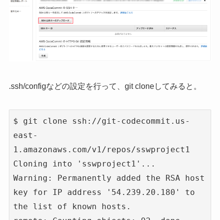
.ssh/configなどの設定を行って、git cloneしてみると。
$ git clone ssh://git-codecommit.us-
east-
1.amazonaws.com/v1/repos/sswproject1

Cloning into 'sswproject1'...

Warning: Permanently added the RSA host 
key for IP address '54.239.20.180' to 
the list of known hosts.
