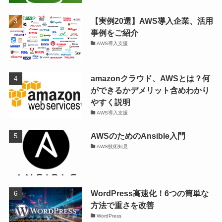
【実例20選】AWS導入企業、活用
事例をご紹介
AWS導入支援
amazonクラウド、AWSとは？何
ができるかデメリット含めわかり
やすく説明
AWS導入支援
AWSのためのAnsible入門
AWS技術知見
WordPress高速化！6つの簡単な
方法で重さを改善
WordPress