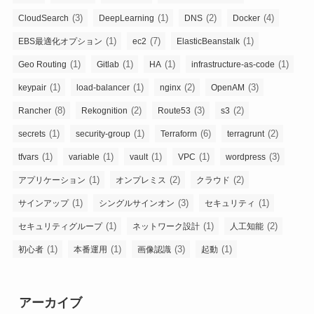
(3)
(1)
(2)
(4)
CloudSearch
DeepLearning
DNS
Docker
(1)
(7)
(1)
EBS最適化オプション
ec2
ElasticBeanstalk
(1)
(1)
(1)
(1)
Geo Routing
Gitlab
HA
infrastructure-as-code
(1)
(1)
(2)
(3)
keypair
load-balancer
nginx
OpenAM
(8)
(2)
(3)
(2)
Rancher
Rekognition
Route53
s3
(1)
(1)
(6)
(2)
secrets
security-group
Terraform
terragrunt
(1)
(1)
(1)
(1)
(3)
tfvars
variable
vault
VPC
wordpress
(1)
(2)
(2)
アプリケーション
オンプレミス
クラウド
(1)
(3)
(1)
サインアップ
シングルサインオン
セキュリティ
(1)
(1)
(2)
セキュリティグループ
ネットワーク設計
人工知能
(1)
(1)
(3)
(1)
初心者
本番運用
画像認識
起動
アーカイブ